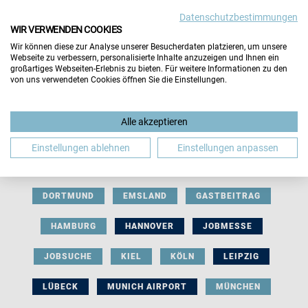
Datenschutzbestimmungen
WIR VERWENDEN COOKIES
Wir können diese zur Analyse unserer Besucherdaten platzieren, um unsere
Webseite zu verbessern, personalisierte Inhalte anzuzeigen und Ihnen ein
großartiges Webseiten-Erlebnis zu bieten. Für weitere Informationen zu den
von uns verwendeten Cookies öffnen Sie die Einstellungen.
AUSSTELLERBEITRAG
BERLIN
Alle akzeptieren
BERUFLICHE ORIENTIERUNG
BEWERBUNG
Einstellungen ablehnen
Einstellungen anpassen
BIELEFELD
BRAUNSCHWEIG
BREMEN
DORTMUND
EMSLAND
GASTBEITRAG
HAMBURG
HANNOVER
JOBMESSE
JOBSUCHE
KIEL
KÖLN
LEIPZIG
LÜBECK
MUNICH AIRPORT
MÜNCHEN