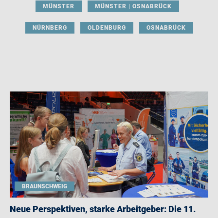
MÜNSTER
MÜNSTER | OSNABRÜCK
NÜRNBERG
OLDENBURG
OSNABRÜCK
BRAUNSCHWEIG
Neue Perspektiven, starke Arbeitgeber: Die 11.