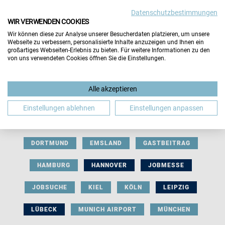
Datenschutzbestimmungen
WIR VERWENDEN COOKIES
Wir können diese zur Analyse unserer Besucherdaten platzieren, um unsere
Webseite zu verbessern, personalisierte Inhalte anzuzeigen und Ihnen ein
großartiges Webseiten-Erlebnis zu bieten. Für weitere Informationen zu den
von uns verwendeten Cookies öffnen Sie die Einstellungen.
AUSSTELLERBEITRAG
BERLIN
Alle akzeptieren
BERUFLICHE ORIENTIERUNG
BEWERBUNG
Einstellungen ablehnen
Einstellungen anpassen
BIELEFELD
BRAUNSCHWEIG
BREMEN
DORTMUND
EMSLAND
GASTBEITRAG
HAMBURG
HANNOVER
JOBMESSE
JOBSUCHE
KIEL
KÖLN
LEIPZIG
LÜBECK
MUNICH AIRPORT
MÜNCHEN