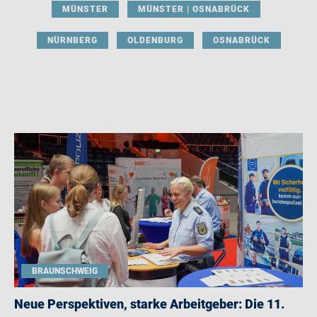
MÜNSTER
MÜNSTER | OSNABRÜCK
NÜRNBERG
OLDENBURG
OSNABRÜCK
BRAUNSCHWEIG
Neue Perspektiven, starke Arbeitgeber: Die 11.