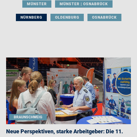
MÜNSTER
MÜNSTER | OSNABRÜCK
NÜRNBERG
OLDENBURG
OSNABRÜCK
BRAUNSCHWEIG
Neue Perspektiven, starke Arbeitgeber: Die 11.