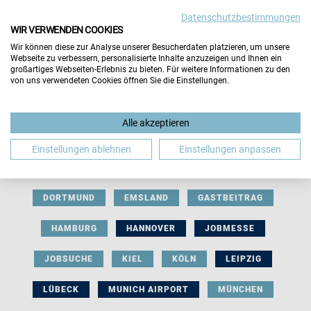
Datenschutzbestimmungen
WIR VERWENDEN COOKIES
Wir können diese zur Analyse unserer Besucherdaten platzieren, um unsere
Webseite zu verbessern, personalisierte Inhalte anzuzeigen und Ihnen ein
großartiges Webseiten-Erlebnis zu bieten. Für weitere Informationen zu den
von uns verwendeten Cookies öffnen Sie die Einstellungen.
AUSSTELLERBEITRAG
BERLIN
Alle akzeptieren
BERUFLICHE ORIENTIERUNG
BEWERBUNG
Einstellungen ablehnen
Einstellungen anpassen
BIELEFELD
BRAUNSCHWEIG
BREMEN
DORTMUND
EMSLAND
GASTBEITRAG
HAMBURG
HANNOVER
JOBMESSE
JOBSUCHE
KIEL
KÖLN
LEIPZIG
LÜBECK
MUNICH AIRPORT
MÜNCHEN