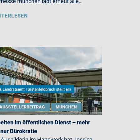
messe münchen lädt erneut alle…
ITERLESEN
AUSSTELLERBEITRAG
MÜNCHEN
eiten im öffentlichen Dienst – mehr
 nur Bürokratie
 Ausbilderin im Handwerk hat Jessica