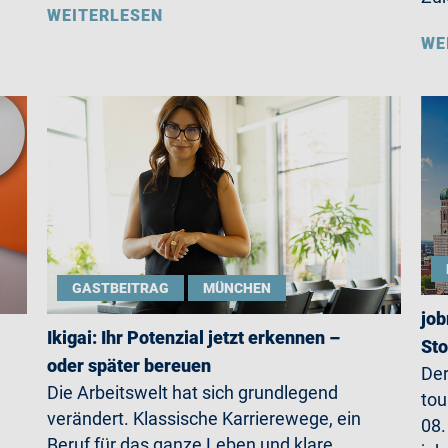
WEITERLESEN
WE
GASTBEITRAG
MÜNCHEN
job
Ikigai: Ihr Potenzial jetzt erkennen –
St
oder später bereuen
Der
Die Arbeitswelt hat sich grundlegend
tou
verändert. Klassische Karrierewege, ein
08.
Beruf für das ganze Leben und klare