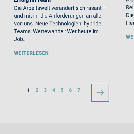
Rei
Die Arbeitswelt verändert sich rasant –
Die
und mit ihr die Anforderungen an alle
Heu
von uns. Neue Technologien, hybride
Teams, Wertewandel: Wer heute im
WE
Job…
WEITERLESEN
1
2
3
4
5
6
7