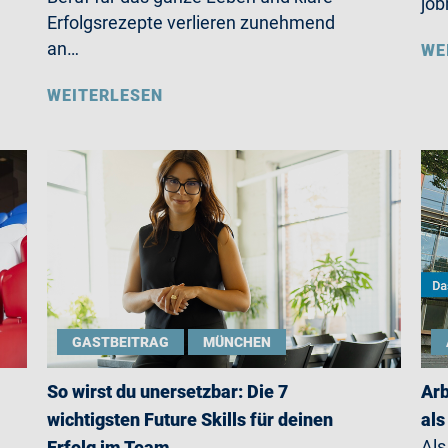
job
Erfolgsrezepte verlieren zunehmend
an…
WE
WEITERLESEN
GASTBEITRAG
MÜNCHEN
So wirst du unersetzbar: Die 7
Arb
wichtigsten Future Skills für deinen
als
Als
Erfolg im Team