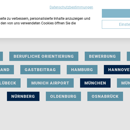
Datenschutzbestimmungen
ite zu verbessern, personalisierte Inhalte anzuzeigen und
u den von uns verwendeten Cookies öffnen Sie die
Einst
BERUFLICHE ORIENTIERUNG
BEWERBUNG
LAND
GASTBEITRAG
HAMBURG
HANNOVE
LÜBECK
MUNICH AIRPORT
MÜNCHEN
MÜ
NÜRNBERG
OLDENBURG
OSNABRÜCK