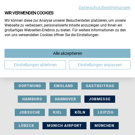
Datenschutzbestimmungen
WIR VERWENDEN COOKIES
Wir können diese zur Analyse unserer Besucherdaten platzieren, um unsere
Webseite zu verbessern, personalisierte Inhalte anzuzeigen und Ihnen ein
großartiges Webseiten-Erlebnis zu bieten. Für weitere Informationen zu den
von uns verwendeten Cookies öffnen Sie die Einstellungen.
AUSSTELLERBEITRAG
BERLIN
Alle akzeptieren
BERUFLICHE ORIENTIERUNG
BEWERBUNG
Einstellungen ablehnen
Einstellungen anpassen
BIELEFELD
BRAUNSCHWEIG
BREMEN
DORTMUND
EMSLAND
GASTBEITRAG
HAMBURG
HANNOVER
JOBMESSE
JOBSUCHE
KIEL
KÖLN
LEIPZIG
LÜBECK
MUNICH AIRPORT
MÜNCHEN