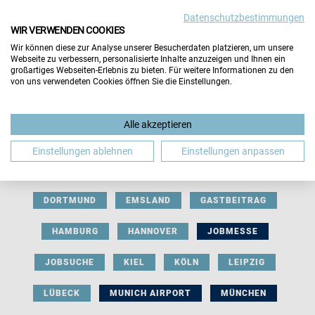
Datenschutzbestimmungen
WIR VERWENDEN COOKIES
Wir können diese zur Analyse unserer Besucherdaten platzieren, um unsere
Webseite zu verbessern, personalisierte Inhalte anzuzeigen und Ihnen ein
großartiges Webseiten-Erlebnis zu bieten. Für weitere Informationen zu den
von uns verwendeten Cookies öffnen Sie die Einstellungen.
AUSSTELLERBEITRAG
BERLIN
Alle akzeptieren
BERUFLICHE ORIENTIERUNG
BEWERBUNG
Einstellungen ablehnen
Einstellungen anpassen
BIELEFELD
BRAUNSCHWEIG
BREMEN
DORTMUND
EMSLAND
GASTBEITRAG
HAMBURG
HANNOVER
JOBMESSE
JOBSUCHE
KIEL
KÖLN
LEIPZIG
LÜBECK
MUNICH AIRPORT
MÜNCHEN