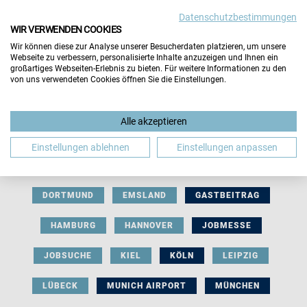
Datenschutzbestimmungen
WIR VERWENDEN COOKIES
Wir können diese zur Analyse unserer Besucherdaten platzieren, um unsere
Webseite zu verbessern, personalisierte Inhalte anzuzeigen und Ihnen ein
großartiges Webseiten-Erlebnis zu bieten. Für weitere Informationen zu den
von uns verwendeten Cookies öffnen Sie die Einstellungen.
AUSSTELLERBEITRAG
BERLIN
Alle akzeptieren
BERUFLICHE ORIENTIERUNG
BEWERBUNG
Einstellungen ablehnen
Einstellungen anpassen
BIELEFELD
BRAUNSCHWEIG
BREMEN
DORTMUND
EMSLAND
GASTBEITRAG
HAMBURG
HANNOVER
JOBMESSE
JOBSUCHE
KIEL
KÖLN
LEIPZIG
LÜBECK
MUNICH AIRPORT
MÜNCHEN