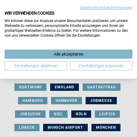
Datenschutzbestimmungen
WIR VERWENDEN COOKIES
Wir können diese zur Analyse unserer Besucherdaten platzieren, um unsere
Webseite zu verbessern, personalisierte Inhalte anzuzeigen und Ihnen ein
großartiges Webseiten-Erlebnis zu bieten. Für weitere Informationen zu den
von uns verwendeten Cookies öffnen Sie die Einstellungen.
AUSSTELLERBEITRAG
BERLIN
Alle akzeptieren
BERUFLICHE ORIENTIERUNG
BEWERBUNG
Einstellungen ablehnen
Einstellungen anpassen
BIELEFELD
BRAUNSCHWEIG
BREMEN
DORTMUND
EMSLAND
GASTBEITRAG
HAMBURG
HANNOVER
JOBMESSE
JOBSUCHE
KIEL
KÖLN
LEIPZIG
LÜBECK
MUNICH AIRPORT
MÜNCHEN