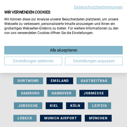
Datenschutzbestimmungen
WIR VERWENDEN COOKIES
Wir können diese zur Analyse unserer Besucherdaten platzieren, um unsere
Webseite zu verbessern, personalisierte Inhalte anzuzeigen und Ihnen ein
großartiges Webseiten-Erlebnis zu bieten. Für weitere Informationen zu den
von uns verwendeten Cookies öffnen Sie die Einstellungen.
AUSSTELLERBEITRAG
BERLIN
Alle akzeptieren
BERUFLICHE ORIENTIERUNG
BEWERBUNG
Einstellungen ablehnen
Einstellungen anpassen
BIELEFELD
BRAUNSCHWEIG
BREMEN
DORTMUND
EMSLAND
GASTBEITRAG
HAMBURG
HANNOVER
JOBMESSE
JOBSUCHE
KIEL
KÖLN
LEIPZIG
LÜBECK
MUNICH AIRPORT
MÜNCHEN