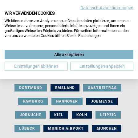
Datenschutzbestimmungen
WIR VERWENDEN COOKIES
Wir können diese zur Analyse unserer Besucherdaten platzieren, um unsere
Webseite zu verbessern, personalisierte Inhalte anzuzeigen und Ihnen ein
großartiges Webseiten-Erlebnis zu bieten. Für weitere Informationen zu den
von uns verwendeten Cookies öffnen Sie die Einstellungen.
AUSSTELLERBEITRAG
BERLIN
Alle akzeptieren
BERUFLICHE ORIENTIERUNG
BEWERBUNG
Einstellungen ablehnen
Einstellungen anpassen
BIELEFELD
BRAUNSCHWEIG
BREMEN
DORTMUND
EMSLAND
GASTBEITRAG
HAMBURG
HANNOVER
JOBMESSE
JOBSUCHE
KIEL
KÖLN
LEIPZIG
LÜBECK
MUNICH AIRPORT
MÜNCHEN