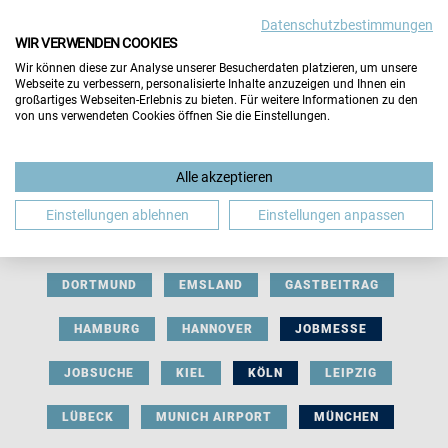
Datenschutzbestimmungen
WIR VERWENDEN COOKIES
Wir können diese zur Analyse unserer Besucherdaten platzieren, um unsere
Webseite zu verbessern, personalisierte Inhalte anzuzeigen und Ihnen ein
großartiges Webseiten-Erlebnis zu bieten. Für weitere Informationen zu den
von uns verwendeten Cookies öffnen Sie die Einstellungen.
AUSSTELLERBEITRAG
BERLIN
Alle akzeptieren
BERUFLICHE ORIENTIERUNG
BEWERBUNG
Einstellungen ablehnen
Einstellungen anpassen
BIELEFELD
BRAUNSCHWEIG
BREMEN
DORTMUND
EMSLAND
GASTBEITRAG
HAMBURG
HANNOVER
JOBMESSE
JOBSUCHE
KIEL
KÖLN
LEIPZIG
LÜBECK
MUNICH AIRPORT
MÜNCHEN