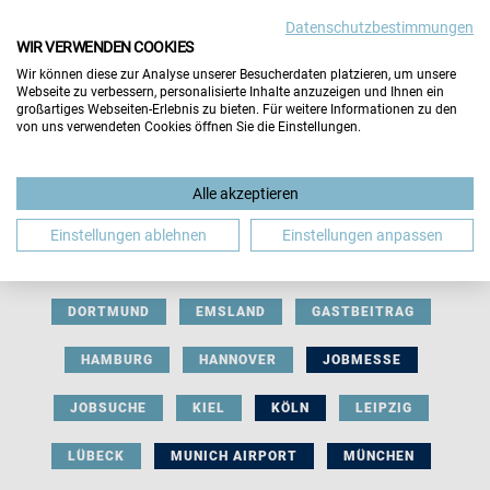
Datenschutzbestimmungen
WIR VERWENDEN COOKIES
Wir können diese zur Analyse unserer Besucherdaten platzieren, um unsere
Webseite zu verbessern, personalisierte Inhalte anzuzeigen und Ihnen ein
großartiges Webseiten-Erlebnis zu bieten. Für weitere Informationen zu den
von uns verwendeten Cookies öffnen Sie die Einstellungen.
AUSSTELLERBEITRAG
BERLIN
Alle akzeptieren
BERUFLICHE ORIENTIERUNG
BEWERBUNG
Einstellungen ablehnen
Einstellungen anpassen
BIELEFELD
BRAUNSCHWEIG
BREMEN
DORTMUND
EMSLAND
GASTBEITRAG
HAMBURG
HANNOVER
JOBMESSE
JOBSUCHE
KIEL
KÖLN
LEIPZIG
LÜBECK
MUNICH AIRPORT
MÜNCHEN