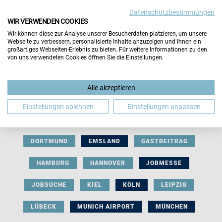
Datenschutzbestimmungen
WIR VERWENDEN COOKIES
Wir können diese zur Analyse unserer Besucherdaten platzieren, um unsere
Webseite zu verbessern, personalisierte Inhalte anzuzeigen und Ihnen ein
großartiges Webseiten-Erlebnis zu bieten. Für weitere Informationen zu den
von uns verwendeten Cookies öffnen Sie die Einstellungen.
AUSSTELLERBEITRAG
BERLIN
Alle akzeptieren
BERUFLICHE ORIENTIERUNG
BEWERBUNG
Einstellungen ablehnen
Einstellungen anpassen
BIELEFELD
BRAUNSCHWEIG
BREMEN
DORTMUND
EMSLAND
GASTBEITRAG
HAMBURG
HANNOVER
JOBMESSE
JOBSUCHE
KIEL
KÖLN
LEIPZIG
LÜBECK
MUNICH AIRPORT
MÜNCHEN