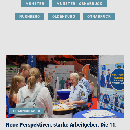
MÜNSTER
MÜNSTER | OSNABRÜCK
NÜRNBERG
OLDENBURG
OSNABRÜCK
BRAUNSCHWEIG
Neue Perspektiven, starke Arbeitgeber: Die 11.