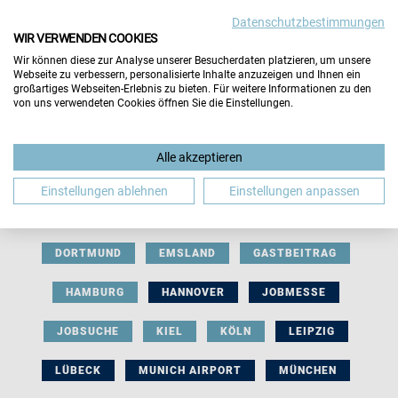
Datenschutzbestimmungen
WIR VERWENDEN COOKIES
Wir können diese zur Analyse unserer Besucherdaten platzieren, um unsere
Webseite zu verbessern, personalisierte Inhalte anzuzeigen und Ihnen ein
großartiges Webseiten-Erlebnis zu bieten. Für weitere Informationen zu den
von uns verwendeten Cookies öffnen Sie die Einstellungen.
AUSSTELLERBEITRAG
BERLIN
Alle akzeptieren
BERUFLICHE ORIENTIERUNG
BEWERBUNG
Einstellungen ablehnen
Einstellungen anpassen
BIELEFELD
BRAUNSCHWEIG
BREMEN
DORTMUND
EMSLAND
GASTBEITRAG
HAMBURG
HANNOVER
JOBMESSE
JOBSUCHE
KIEL
KÖLN
LEIPZIG
LÜBECK
MUNICH AIRPORT
MÜNCHEN