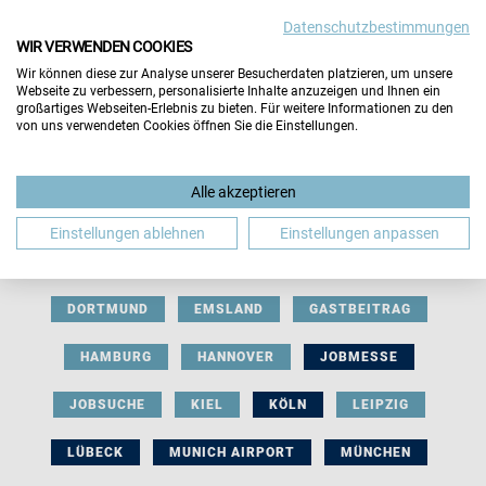
Datenschutzbestimmungen
WIR VERWENDEN COOKIES
Wir können diese zur Analyse unserer Besucherdaten platzieren, um unsere
Webseite zu verbessern, personalisierte Inhalte anzuzeigen und Ihnen ein
großartiges Webseiten-Erlebnis zu bieten. Für weitere Informationen zu den
von uns verwendeten Cookies öffnen Sie die Einstellungen.
AUSSTELLERBEITRAG
BERLIN
Alle akzeptieren
BERUFLICHE ORIENTIERUNG
BEWERBUNG
Einstellungen ablehnen
Einstellungen anpassen
BIELEFELD
BRAUNSCHWEIG
BREMEN
DORTMUND
EMSLAND
GASTBEITRAG
HAMBURG
HANNOVER
JOBMESSE
JOBSUCHE
KIEL
KÖLN
LEIPZIG
LÜBECK
MUNICH AIRPORT
MÜNCHEN