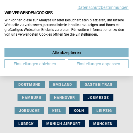
Datenschutzbestimmungen
WIR VERWENDEN COOKIES
Wir können diese zur Analyse unserer Besucherdaten platzieren, um unsere
Webseite zu verbessern, personalisierte Inhalte anzuzeigen und Ihnen ein
großartiges Webseiten-Erlebnis zu bieten. Für weitere Informationen zu den
von uns verwendeten Cookies öffnen Sie die Einstellungen.
AUSSTELLERBEITRAG
BERLIN
Alle akzeptieren
BERUFLICHE ORIENTIERUNG
BEWERBUNG
Einstellungen ablehnen
Einstellungen anpassen
BIELEFELD
BRAUNSCHWEIG
BREMEN
DORTMUND
EMSLAND
GASTBEITRAG
HAMBURG
HANNOVER
JOBMESSE
JOBSUCHE
KIEL
KÖLN
LEIPZIG
LÜBECK
MUNICH AIRPORT
MÜNCHEN