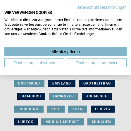
Datenschutzbestimmungen
WIR VERWENDEN COOKIES
Wir können diese zur Analyse unserer Besucherdaten platzieren, um unsere
Webseite zu verbessern, personalisierte Inhalte anzuzeigen und Ihnen ein
großartiges Webseiten-Erlebnis zu bieten. Für weitere Informationen zu den
von uns verwendeten Cookies öffnen Sie die Einstellungen.
AUSSTELLERBEITRAG
BERLIN
Alle akzeptieren
BERUFLICHE ORIENTIERUNG
BEWERBUNG
Einstellungen ablehnen
Einstellungen anpassen
BIELEFELD
BRAUNSCHWEIG
BREMEN
DORTMUND
EMSLAND
GASTBEITRAG
HAMBURG
HANNOVER
JOBMESSE
JOBSUCHE
KIEL
KÖLN
LEIPZIG
LÜBECK
MUNICH AIRPORT
MÜNCHEN