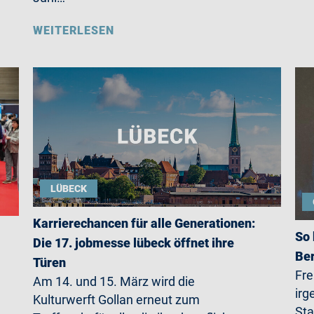
WEITERLESEN
LÜBECK
Karrierechancen für alle Generationen:
So 
Die 17. jobmesse lübeck öffnet ihre
Ber
Türen
Fre
Am 14. und 15. März wird die
irg
Kulturwerft Gollan erneut zum
Sta