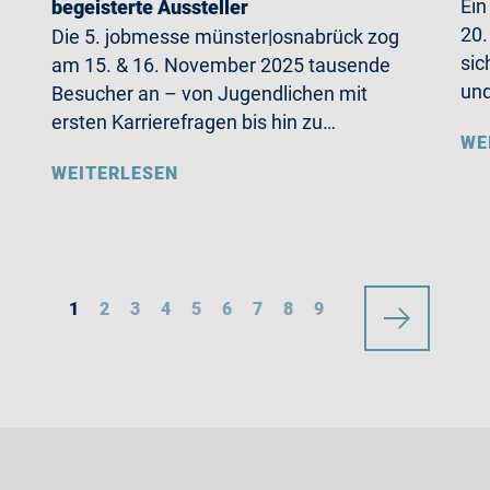
Ein
begeisterte Aussteller
20.
Die 5. jobmesse münster|osnabrück zog
sic
am 15. & 16. November 2025 tausende
und
Besucher an – von Jugendlichen mit
ersten Karrierefragen bis hin zu…
WE
WEITERLESEN
1
2
3
4
5
6
7
8
9