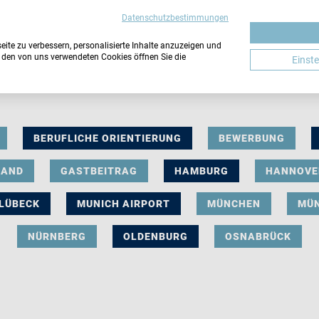
Datenschutzbestimmungen
ite zu verbessern, personalisierte Inhalte anzuzeigen und
u den von uns verwendeten Cookies öffnen Sie die
Einst
BERUFLICHE ORIENTIERUNG
BEWERBUNG
LAND
GASTBEITRAG
HAMBURG
HANNOVE
LÜBECK
MUNICH AIRPORT
MÜNCHEN
MÜ
NÜRNBERG
OLDENBURG
OSNABRÜCK