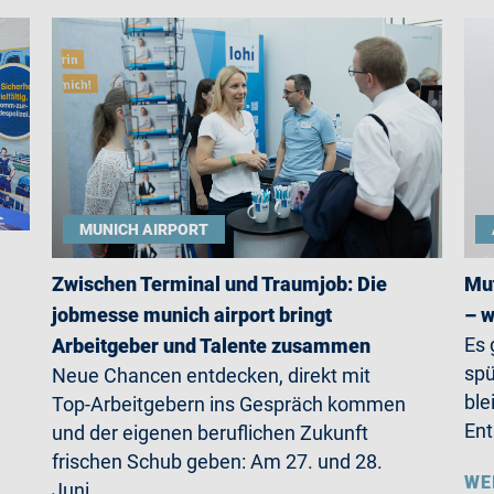
MUNICH AIRPORT
Zwischen Terminal und Traumjob: Die
Mut
jobmesse munich airport bringt
– w
Es 
Arbeitgeber und Talente zusammen
spü
Neue Chancen entdecken, direkt mit
ble
Top-Arbeitgebern ins Gespräch kommen
Ent
und der eigenen beruflichen Zukunft
frischen Schub geben: Am 27. und 28.
WE
Juni…