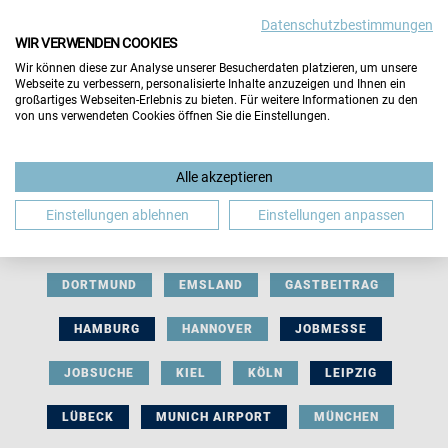
Datenschutzbestimmungen
WIR VERWENDEN COOKIES
Wir können diese zur Analyse unserer Besucherdaten platzieren, um unsere
Webseite zu verbessern, personalisierte Inhalte anzuzeigen und Ihnen ein
großartiges Webseiten-Erlebnis zu bieten. Für weitere Informationen zu den
von uns verwendeten Cookies öffnen Sie die Einstellungen.
AUSSTELLERBEITRAG
BERLIN
Alle akzeptieren
BERUFLICHE ORIENTIERUNG
BEWERBUNG
Einstellungen ablehnen
Einstellungen anpassen
BIELEFELD
BRAUNSCHWEIG
BREMEN
DORTMUND
EMSLAND
GASTBEITRAG
HAMBURG
HANNOVER
JOBMESSE
JOBSUCHE
KIEL
KÖLN
LEIPZIG
LÜBECK
MUNICH AIRPORT
MÜNCHEN