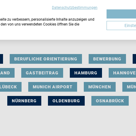
Datenschutzbestimmungen
ite zu verbessern, personalisierte Inhalte anzuzeigen und
u den von uns verwendeten Cookies öffnen Sie die
Einst
BERUFLICHE ORIENTIERUNG
BEWERBUNG
LAND
GASTBEITRAG
HAMBURG
HANNOVE
LÜBECK
MUNICH AIRPORT
MÜNCHEN
MÜ
NÜRNBERG
OLDENBURG
OSNABRÜCK