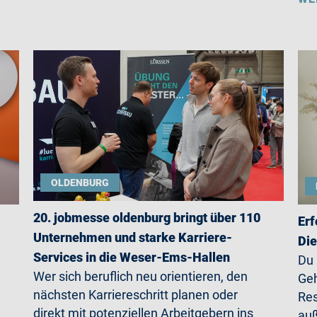
OLDENBURG
20. jobmesse oldenburg bringt über 110
Erf
Unternehmen und starke Karriere-
Die
Services in die Weser-Ems-Hallen
Du
Wer sich beruflich neu orientieren, den
Geh
nächsten Karriereschritt planen oder
Res
direkt mit potenziellen Arbeitgebern ins
auß