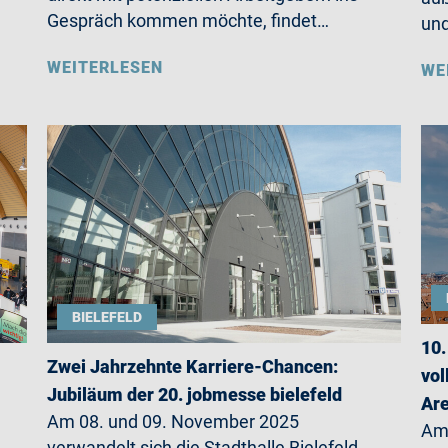
Gespräch kommen möchte, findet…
un
WEITERLESEN
WE
BIELEFELD
10.
Zwei Jahrzehnte Karriere-Chancen:
vol
Jubiläum der 20. jobmesse bielefeld
Ar
Am 08. und 09. November 2025
Am 
verwandelt sich die Stadthalle Bielefeld