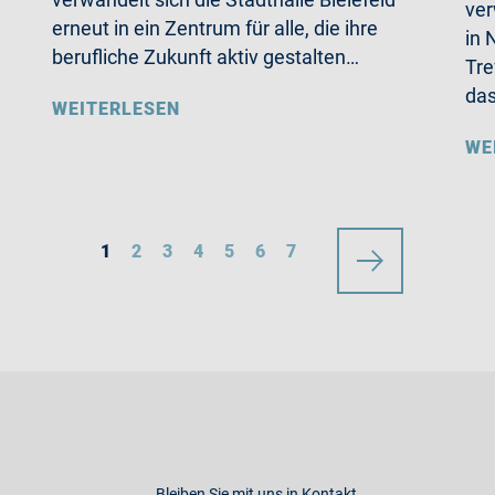
ver
erneut in ein Zentrum für alle, die ihre
in 
berufliche Zukunft aktiv gestalten…
Tre
da
WEITERLESEN
WE
1
2
3
4
5
6
7
Bleiben Sie mit uns in Kontakt