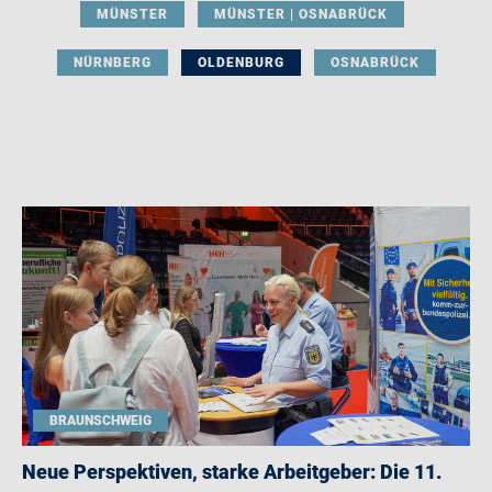
MÜNSTER
MÜNSTER | OSNABRÜCK
NÜRNBERG
OLDENBURG
OSNABRÜCK
BRAUNSCHWEIG
Neue Perspektiven, starke Arbeitgeber: Die 11.