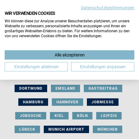
Datenschutzbestimmungen
WIR VERWENDEN COOKIES
Wir können diese zur Analyse unserer Besucherdaten platzieren, um unsere
Webseite zu verbessern, personalisierte Inhalte anzuzeigen und Ihnen ein
großartiges Webseiten-Erlebnis zu bieten. Für weitere Informationen zu den
von uns verwendeten Cookies öffnen Sie die Einstellungen.
AUSSTELLERBEITRAG
BERLIN
Alle akzeptieren
BERUFLICHE ORIENTIERUNG
BEWERBUNG
Einstellungen ablehnen
Einstellungen anpassen
BIELEFELD
BRAUNSCHWEIG
BREMEN
DORTMUND
EMSLAND
GASTBEITRAG
HAMBURG
HANNOVER
JOBMESSE
JOBSUCHE
KIEL
KÖLN
LEIPZIG
LÜBECK
MUNICH AIRPORT
MÜNCHEN