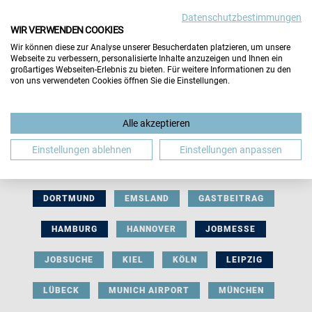
Datenschutzbestimmungen
WIR VERWENDEN COOKIES
Wir können diese zur Analyse unserer Besucherdaten platzieren, um unsere
Webseite zu verbessern, personalisierte Inhalte anzuzeigen und Ihnen ein
großartiges Webseiten-Erlebnis zu bieten. Für weitere Informationen zu den
von uns verwendeten Cookies öffnen Sie die Einstellungen.
AUSSTELLERBEITRAG
BERLIN
Alle akzeptieren
BERUFLICHE ORIENTIERUNG
BEWERBUNG
Einstellungen ablehnen
Einstellungen anpassen
BIELEFELD
BRAUNSCHWEIG
BREMEN
DORTMUND
EMSLAND
GASTBEITRAG
HAMBURG
HANNOVER
JOBMESSE
JOBSUCHE
KIEL
KÖLN
LEIPZIG
LÜBECK
MUNICH AIRPORT
MÜNCHEN