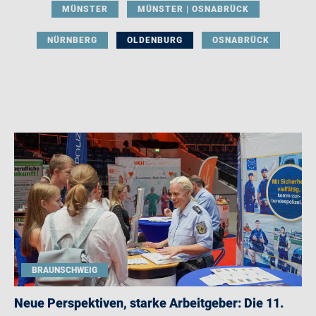
MÜNSTER
MÜNSTER | OSNABRÜCK
NÜRNBERG
OLDENBURG
OSNABRÜCK
BRAUNSCHWEIG
Neue Perspektiven, starke Arbeitgeber: Die 11.