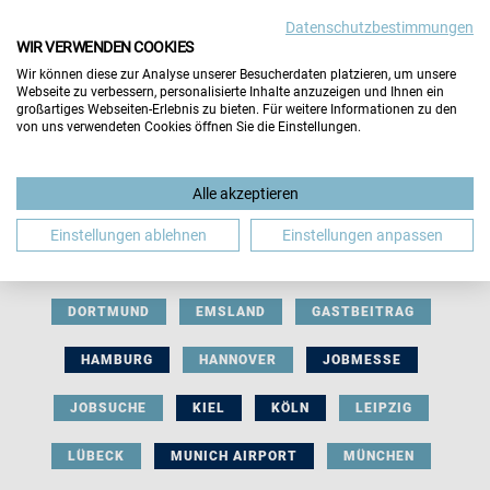
Datenschutzbestimmungen
WIR VERWENDEN COOKIES
Wir können diese zur Analyse unserer Besucherdaten platzieren, um unsere
Webseite zu verbessern, personalisierte Inhalte anzuzeigen und Ihnen ein
großartiges Webseiten-Erlebnis zu bieten. Für weitere Informationen zu den
von uns verwendeten Cookies öffnen Sie die Einstellungen.
AUSSTELLERBEITRAG
BERLIN
Alle akzeptieren
BERUFLICHE ORIENTIERUNG
BEWERBUNG
Einstellungen ablehnen
Einstellungen anpassen
BIELEFELD
BRAUNSCHWEIG
BREMEN
DORTMUND
EMSLAND
GASTBEITRAG
HAMBURG
HANNOVER
JOBMESSE
JOBSUCHE
KIEL
KÖLN
LEIPZIG
LÜBECK
MUNICH AIRPORT
MÜNCHEN