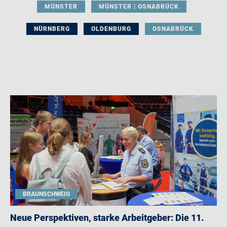
MÜNSTER
MÜNSTER | OSNABRÜCK
NÜRNBERG
OLDENBURG
OSNABRÜCK
BRAUNSCHWEIG
Neue Perspektiven, starke Arbeitgeber: Die 11.