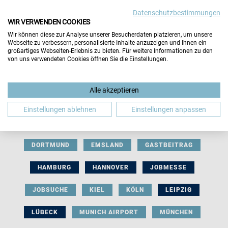
Datenschutzbestimmungen
WIR VERWENDEN COOKIES
Wir können diese zur Analyse unserer Besucherdaten platzieren, um unsere
Webseite zu verbessern, personalisierte Inhalte anzuzeigen und Ihnen ein
großartiges Webseiten-Erlebnis zu bieten. Für weitere Informationen zu den
von uns verwendeten Cookies öffnen Sie die Einstellungen.
AUSSTELLERBEITRAG
BERLIN
Alle akzeptieren
BERUFLICHE ORIENTIERUNG
BEWERBUNG
Einstellungen ablehnen
Einstellungen anpassen
BIELEFELD
BRAUNSCHWEIG
BREMEN
DORTMUND
EMSLAND
GASTBEITRAG
HAMBURG
HANNOVER
JOBMESSE
JOBSUCHE
KIEL
KÖLN
LEIPZIG
LÜBECK
MUNICH AIRPORT
MÜNCHEN