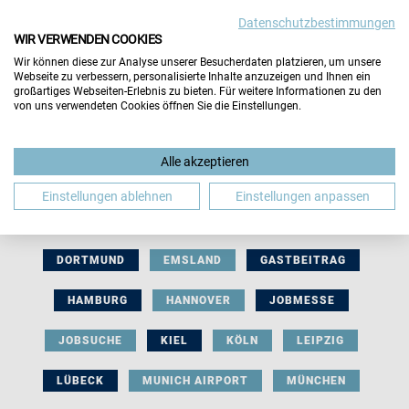
Datenschutzbestimmungen
WIR VERWENDEN COOKIES
Wir können diese zur Analyse unserer Besucherdaten platzieren, um unsere
Webseite zu verbessern, personalisierte Inhalte anzuzeigen und Ihnen ein
großartiges Webseiten-Erlebnis zu bieten. Für weitere Informationen zu den
von uns verwendeten Cookies öffnen Sie die Einstellungen.
AUSSTELLERBEITRAG
BERLIN
Alle akzeptieren
BERUFLICHE ORIENTIERUNG
BEWERBUNG
Einstellungen ablehnen
Einstellungen anpassen
BIELEFELD
BRAUNSCHWEIG
BREMEN
DORTMUND
EMSLAND
GASTBEITRAG
HAMBURG
HANNOVER
JOBMESSE
JOBSUCHE
KIEL
KÖLN
LEIPZIG
LÜBECK
MUNICH AIRPORT
MÜNCHEN