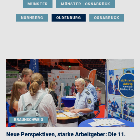
MÜNSTER
MÜNSTER | OSNABRÜCK
NÜRNBERG
OLDENBURG
OSNABRÜCK
BRAUNSCHWEIG
Neue Perspektiven, starke Arbeitgeber: Die 11.