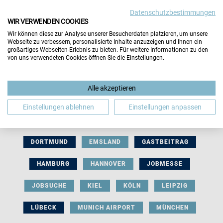
Datenschutzbestimmungen
WIR VERWENDEN COOKIES
Wir können diese zur Analyse unserer Besucherdaten platzieren, um unsere
Webseite zu verbessern, personalisierte Inhalte anzuzeigen und Ihnen ein
großartiges Webseiten-Erlebnis zu bieten. Für weitere Informationen zu den
von uns verwendeten Cookies öffnen Sie die Einstellungen.
AUSSTELLERBEITRAG
BERLIN
Alle akzeptieren
BERUFLICHE ORIENTIERUNG
BEWERBUNG
Einstellungen ablehnen
Einstellungen anpassen
BIELEFELD
BRAUNSCHWEIG
BREMEN
DORTMUND
EMSLAND
GASTBEITRAG
HAMBURG
HANNOVER
JOBMESSE
JOBSUCHE
KIEL
KÖLN
LEIPZIG
LÜBECK
MUNICH AIRPORT
MÜNCHEN