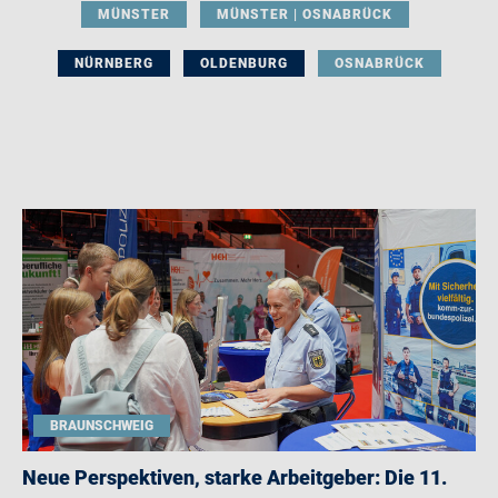
MÜNSTER
MÜNSTER | OSNABRÜCK
NÜRNBERG
OLDENBURG
OSNABRÜCK
BRAUNSCHWEIG
Neue Perspektiven, starke Arbeitgeber: Die 11.