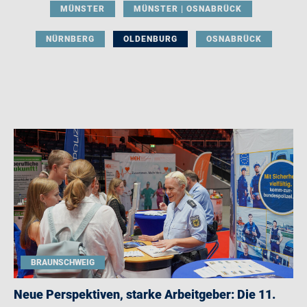
MÜNSTER
MÜNSTER | OSNABRÜCK
NÜRNBERG
OLDENBURG
OSNABRÜCK
BRAUNSCHWEIG
Neue Perspektiven, starke Arbeitgeber: Die 11.