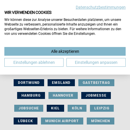
Datenschutzbestimmungen
WIR VERWENDEN COOKIES
Wir können diese zur Analyse unserer Besucherdaten platzieren, um unsere
Webseite zu verbessern, personalisierte Inhalte anzuzeigen und Ihnen ein
großartiges Webseiten-Erlebnis zu bieten. Für weitere Informationen zu den
von uns verwendeten Cookies öffnen Sie die Einstellungen.
AUSSTELLERBEITRAG
BERLIN
Alle akzeptieren
BERUFLICHE ORIENTIERUNG
BEWERBUNG
Einstellungen ablehnen
Einstellungen anpassen
BIELEFELD
BRAUNSCHWEIG
BREMEN
DORTMUND
EMSLAND
GASTBEITRAG
HAMBURG
HANNOVER
JOBMESSE
JOBSUCHE
KIEL
KÖLN
LEIPZIG
LÜBECK
MUNICH AIRPORT
MÜNCHEN