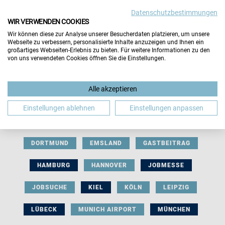
Datenschutzbestimmungen
WIR VERWENDEN COOKIES
Wir können diese zur Analyse unserer Besucherdaten platzieren, um unsere
Webseite zu verbessern, personalisierte Inhalte anzuzeigen und Ihnen ein
großartiges Webseiten-Erlebnis zu bieten. Für weitere Informationen zu den
von uns verwendeten Cookies öffnen Sie die Einstellungen.
AUSSTELLERBEITRAG
BERLIN
Alle akzeptieren
BERUFLICHE ORIENTIERUNG
BEWERBUNG
Einstellungen ablehnen
Einstellungen anpassen
BIELEFELD
BRAUNSCHWEIG
BREMEN
DORTMUND
EMSLAND
GASTBEITRAG
HAMBURG
HANNOVER
JOBMESSE
JOBSUCHE
KIEL
KÖLN
LEIPZIG
LÜBECK
MUNICH AIRPORT
MÜNCHEN