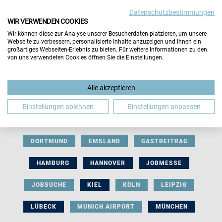
Datenschutzbestimmungen
WIR VERWENDEN COOKIES
Wir können diese zur Analyse unserer Besucherdaten platzieren, um unsere
Webseite zu verbessern, personalisierte Inhalte anzuzeigen und Ihnen ein
großartiges Webseiten-Erlebnis zu bieten. Für weitere Informationen zu den
von uns verwendeten Cookies öffnen Sie die Einstellungen.
AUSSTELLERBEITRAG
BERLIN
Alle akzeptieren
BERUFLICHE ORIENTIERUNG
BEWERBUNG
Einstellungen ablehnen
Einstellungen anpassen
BIELEFELD
BRAUNSCHWEIG
BREMEN
DORTMUND
EMSLAND
GASTBEITRAG
HAMBURG
HANNOVER
JOBMESSE
JOBSUCHE
KIEL
KÖLN
LEIPZIG
LÜBECK
MUNICH AIRPORT
MÜNCHEN