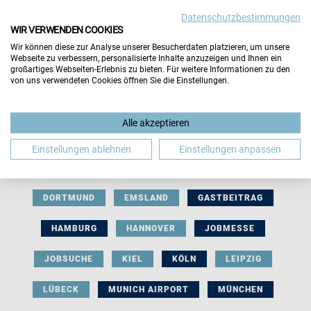
Datenschutzbestimmungen
WIR VERWENDEN COOKIES
Wir können diese zur Analyse unserer Besucherdaten platzieren, um unsere
Webseite zu verbessern, personalisierte Inhalte anzuzeigen und Ihnen ein
großartiges Webseiten-Erlebnis zu bieten. Für weitere Informationen zu den
von uns verwendeten Cookies öffnen Sie die Einstellungen.
AUSSTELLERBEITRAG
BERLIN
Alle akzeptieren
BERUFLICHE ORIENTIERUNG
BEWERBUNG
Einstellungen ablehnen
Einstellungen anpassen
BIELEFELD
BRAUNSCHWEIG
BREMEN
DORTMUND
EMSLAND
GASTBEITRAG
HAMBURG
HANNOVER
JOBMESSE
JOBSUCHE
KIEL
KÖLN
LEIPZIG
LÜBECK
MUNICH AIRPORT
MÜNCHEN