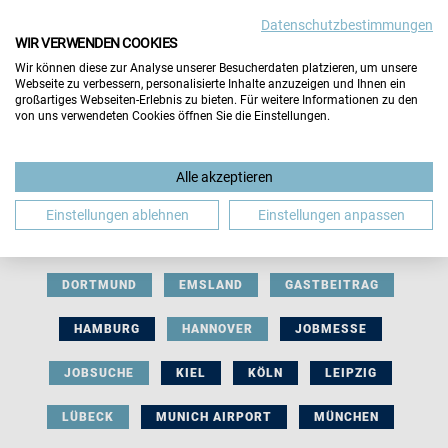
Datenschutzbestimmungen
WIR VERWENDEN COOKIES
Wir können diese zur Analyse unserer Besucherdaten platzieren, um unsere
Webseite zu verbessern, personalisierte Inhalte anzuzeigen und Ihnen ein
großartiges Webseiten-Erlebnis zu bieten. Für weitere Informationen zu den
von uns verwendeten Cookies öffnen Sie die Einstellungen.
AUSSTELLERBEITRAG
BERLIN
Alle akzeptieren
BERUFLICHE ORIENTIERUNG
BEWERBUNG
Einstellungen ablehnen
Einstellungen anpassen
BIELEFELD
BRAUNSCHWEIG
BREMEN
DORTMUND
EMSLAND
GASTBEITRAG
HAMBURG
HANNOVER
JOBMESSE
JOBSUCHE
KIEL
KÖLN
LEIPZIG
LÜBECK
MUNICH AIRPORT
MÜNCHEN