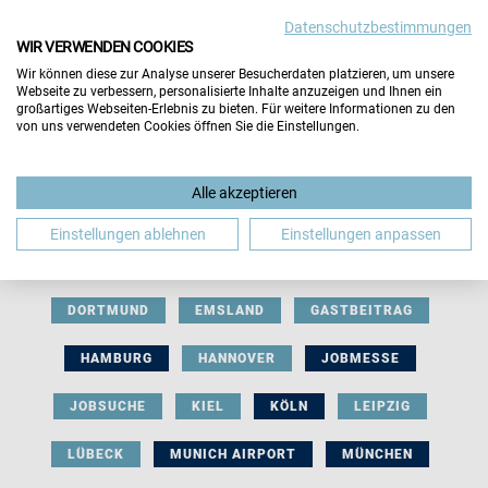
Datenschutzbestimmungen
WIR VERWENDEN COOKIES
Wir können diese zur Analyse unserer Besucherdaten platzieren, um unsere
Webseite zu verbessern, personalisierte Inhalte anzuzeigen und Ihnen ein
großartiges Webseiten-Erlebnis zu bieten. Für weitere Informationen zu den
von uns verwendeten Cookies öffnen Sie die Einstellungen.
AUSSTELLERBEITRAG
BERLIN
Alle akzeptieren
BERUFLICHE ORIENTIERUNG
BEWERBUNG
Einstellungen ablehnen
Einstellungen anpassen
BIELEFELD
BRAUNSCHWEIG
BREMEN
DORTMUND
EMSLAND
GASTBEITRAG
HAMBURG
HANNOVER
JOBMESSE
JOBSUCHE
KIEL
KÖLN
LEIPZIG
LÜBECK
MUNICH AIRPORT
MÜNCHEN