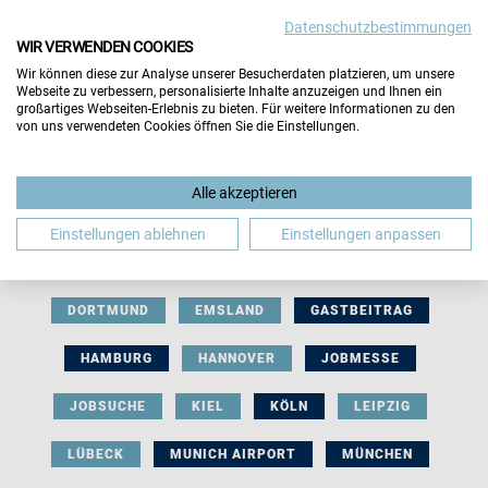
Datenschutzbestimmungen
WIR VERWENDEN COOKIES
Wir können diese zur Analyse unserer Besucherdaten platzieren, um unsere
Webseite zu verbessern, personalisierte Inhalte anzuzeigen und Ihnen ein
großartiges Webseiten-Erlebnis zu bieten. Für weitere Informationen zu den
von uns verwendeten Cookies öffnen Sie die Einstellungen.
AUSSTELLERBEITRAG
BERLIN
Alle akzeptieren
BERUFLICHE ORIENTIERUNG
BEWERBUNG
Einstellungen ablehnen
Einstellungen anpassen
BIELEFELD
BRAUNSCHWEIG
BREMEN
DORTMUND
EMSLAND
GASTBEITRAG
HAMBURG
HANNOVER
JOBMESSE
JOBSUCHE
KIEL
KÖLN
LEIPZIG
LÜBECK
MUNICH AIRPORT
MÜNCHEN