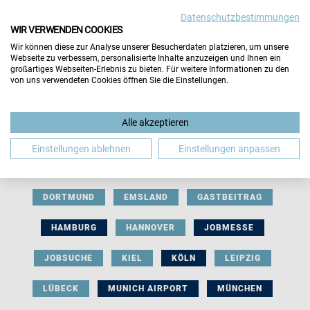
Datenschutzbestimmungen
WIR VERWENDEN COOKIES
Wir können diese zur Analyse unserer Besucherdaten platzieren, um unsere
Webseite zu verbessern, personalisierte Inhalte anzuzeigen und Ihnen ein
großartiges Webseiten-Erlebnis zu bieten. Für weitere Informationen zu den
von uns verwendeten Cookies öffnen Sie die Einstellungen.
AUSSTELLERBEITRAG
BERLIN
Alle akzeptieren
BERUFLICHE ORIENTIERUNG
BEWERBUNG
Einstellungen ablehnen
Einstellungen anpassen
BIELEFELD
BRAUNSCHWEIG
BREMEN
DORTMUND
EMSLAND
GASTBEITRAG
HAMBURG
HANNOVER
JOBMESSE
JOBSUCHE
KIEL
KÖLN
LEIPZIG
LÜBECK
MUNICH AIRPORT
MÜNCHEN