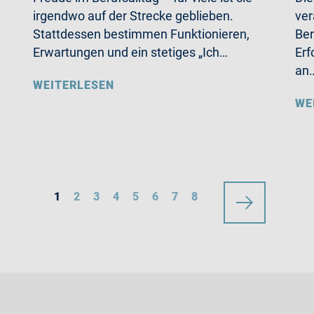
irgendwo auf der Strecke geblieben.
ver
Stattdessen bestimmen Funktionieren,
Ber
Erwartungen und ein stetiges „Ich…
Erf
an
WEITERLESEN
WE
1
2
3
4
5
6
7
8