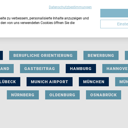
Datenschutzbestimmungen
ite zu verbessern, personalisierte Inhalte anzuzeigen und
u den von uns verwendeten Cookies öffnen Sie die
Einst
BERUFLICHE ORIENTIERUNG
BEWERBUNG
LAND
GASTBEITRAG
HAMBURG
HANNOVE
LÜBECK
MUNICH AIRPORT
MÜNCHEN
MÜ
NÜRNBERG
OLDENBURG
OSNABRÜCK