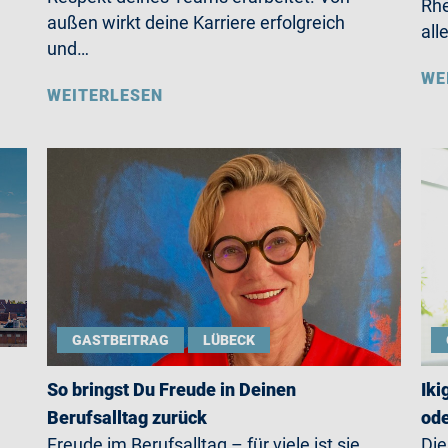
Rhe
außen wirkt deine Karriere erfolgreich
all
und…
WE
WEITERLESEN
GASTBEITRAG
LÜBECK
So bringst Du Freude in Deinen
Iki
Berufsalltag zurück
ode
Freude im Berufsalltag – für viele ist sie
Die