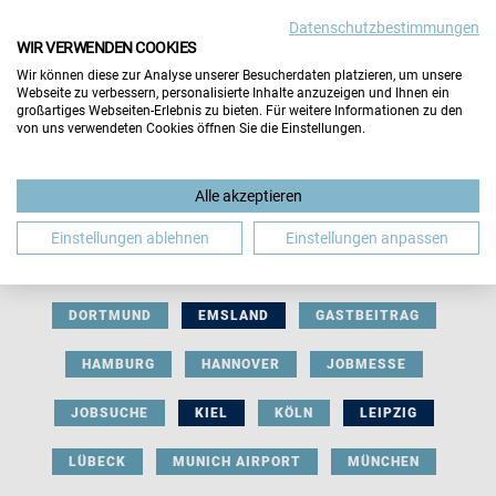
Datenschutzbestimmungen
WIR VERWENDEN COOKIES
Wir können diese zur Analyse unserer Besucherdaten platzieren, um unsere
Webseite zu verbessern, personalisierte Inhalte anzuzeigen und Ihnen ein
großartiges Webseiten-Erlebnis zu bieten. Für weitere Informationen zu den
von uns verwendeten Cookies öffnen Sie die Einstellungen.
AUSSTELLERBEITRAG
BERLIN
Alle akzeptieren
BERUFLICHE ORIENTIERUNG
BEWERBUNG
Einstellungen ablehnen
Einstellungen anpassen
BIELEFELD
BRAUNSCHWEIG
BREMEN
DORTMUND
EMSLAND
GASTBEITRAG
HAMBURG
HANNOVER
JOBMESSE
JOBSUCHE
KIEL
KÖLN
LEIPZIG
LÜBECK
MUNICH AIRPORT
MÜNCHEN