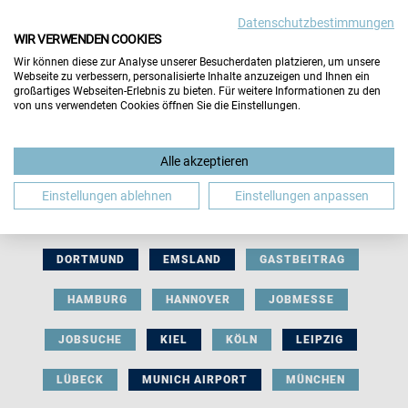
Datenschutzbestimmungen
WIR VERWENDEN COOKIES
Wir können diese zur Analyse unserer Besucherdaten platzieren, um unsere
Webseite zu verbessern, personalisierte Inhalte anzuzeigen und Ihnen ein
großartiges Webseiten-Erlebnis zu bieten. Für weitere Informationen zu den
von uns verwendeten Cookies öffnen Sie die Einstellungen.
AUSSTELLERBEITRAG
BERLIN
Alle akzeptieren
BERUFLICHE ORIENTIERUNG
BEWERBUNG
Einstellungen ablehnen
Einstellungen anpassen
BIELEFELD
BRAUNSCHWEIG
BREMEN
DORTMUND
EMSLAND
GASTBEITRAG
HAMBURG
HANNOVER
JOBMESSE
JOBSUCHE
KIEL
KÖLN
LEIPZIG
LÜBECK
MUNICH AIRPORT
MÜNCHEN