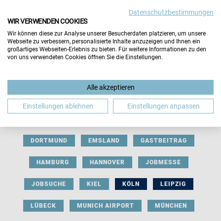
Datenschutzbestimmungen
WIR VERWENDEN COOKIES
Wir können diese zur Analyse unserer Besucherdaten platzieren, um unsere
Webseite zu verbessern, personalisierte Inhalte anzuzeigen und Ihnen ein
großartiges Webseiten-Erlebnis zu bieten. Für weitere Informationen zu den
von uns verwendeten Cookies öffnen Sie die Einstellungen.
AUSSTELLERBEITRAG
BERLIN
Alle akzeptieren
BERUFLICHE ORIENTIERUNG
BEWERBUNG
Einstellungen ablehnen
Einstellungen anpassen
BIELEFELD
BRAUNSCHWEIG
BREMEN
DORTMUND
EMSLAND
GASTBEITRAG
HAMBURG
HANNOVER
JOBMESSE
JOBSUCHE
KIEL
KÖLN
LEIPZIG
LÜBECK
MUNICH AIRPORT
MÜNCHEN