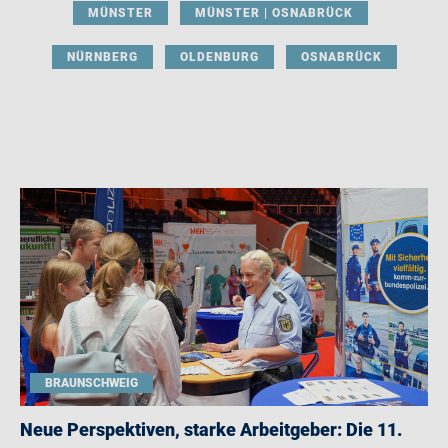
MÜNSTER
MÜNSTER | OSNABRÜCK
NÜRNBERG
OLDENBURG
OSNABRÜCK
BRAUNSCHWEIG
Neue Perspektiven, starke Arbeitgeber: Die 11.