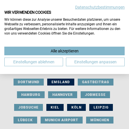
Datenschutzbestimmungen
WIR VERWENDEN COOKIES
Wir können diese zur Analyse unserer Besucherdaten platzieren, um unsere
Webseite zu verbessern, personalisierte Inhalte anzuzeigen und Ihnen ein
großartiges Webseiten-Erlebnis zu bieten. Für weitere Informationen zu den
von uns verwendeten Cookies öffnen Sie die Einstellungen.
AUSSTELLERBEITRAG
BERLIN
Alle akzeptieren
BERUFLICHE ORIENTIERUNG
BEWERBUNG
Einstellungen ablehnen
Einstellungen anpassen
BIELEFELD
BRAUNSCHWEIG
BREMEN
DORTMUND
EMSLAND
GASTBEITRAG
HAMBURG
HANNOVER
JOBMESSE
JOBSUCHE
KIEL
KÖLN
LEIPZIG
LÜBECK
MUNICH AIRPORT
MÜNCHEN