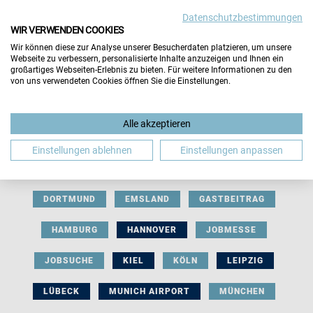
Datenschutzbestimmungen
WIR VERWENDEN COOKIES
Wir können diese zur Analyse unserer Besucherdaten platzieren, um unsere
Webseite zu verbessern, personalisierte Inhalte anzuzeigen und Ihnen ein
großartiges Webseiten-Erlebnis zu bieten. Für weitere Informationen zu den
von uns verwendeten Cookies öffnen Sie die Einstellungen.
AUSSTELLERBEITRAG
BERLIN
Alle akzeptieren
BERUFLICHE ORIENTIERUNG
BEWERBUNG
Einstellungen ablehnen
Einstellungen anpassen
BIELEFELD
BRAUNSCHWEIG
BREMEN
DORTMUND
EMSLAND
GASTBEITRAG
HAMBURG
HANNOVER
JOBMESSE
JOBSUCHE
KIEL
KÖLN
LEIPZIG
LÜBECK
MUNICH AIRPORT
MÜNCHEN