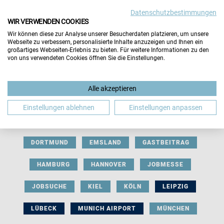
Datenschutzbestimmungen
WIR VERWENDEN COOKIES
Wir können diese zur Analyse unserer Besucherdaten platzieren, um unsere
Webseite zu verbessern, personalisierte Inhalte anzuzeigen und Ihnen ein
großartiges Webseiten-Erlebnis zu bieten. Für weitere Informationen zu den
von uns verwendeten Cookies öffnen Sie die Einstellungen.
AUSSTELLERBEITRAG
BERLIN
Alle akzeptieren
BERUFLICHE ORIENTIERUNG
BEWERBUNG
Einstellungen ablehnen
Einstellungen anpassen
BIELEFELD
BRAUNSCHWEIG
BREMEN
DORTMUND
EMSLAND
GASTBEITRAG
HAMBURG
HANNOVER
JOBMESSE
JOBSUCHE
KIEL
KÖLN
LEIPZIG
LÜBECK
MUNICH AIRPORT
MÜNCHEN