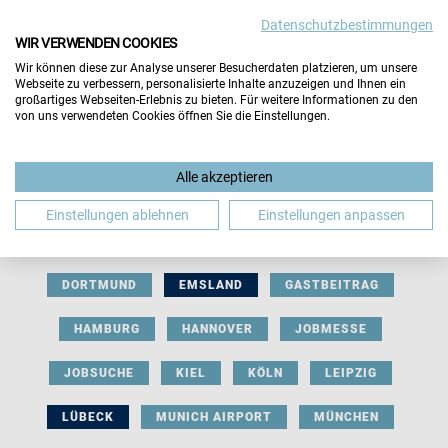
Datenschutzbestimmungen
WIR VERWENDEN COOKIES
Wir können diese zur Analyse unserer Besucherdaten platzieren, um unsere
Webseite zu verbessern, personalisierte Inhalte anzuzeigen und Ihnen ein
großartiges Webseiten-Erlebnis zu bieten. Für weitere Informationen zu den
von uns verwendeten Cookies öffnen Sie die Einstellungen.
AUSSTELLERBEITRAG
BERLIN
Alle akzeptieren
BERUFLICHE ORIENTIERUNG
BEWERBUNG
Einstellungen ablehnen
Einstellungen anpassen
BIELEFELD
BRAUNSCHWEIG
BREMEN
DORTMUND
EMSLAND
GASTBEITRAG
HAMBURG
HANNOVER
JOBMESSE
JOBSUCHE
KIEL
KÖLN
LEIPZIG
LÜBECK
MUNICH AIRPORT
MÜNCHEN