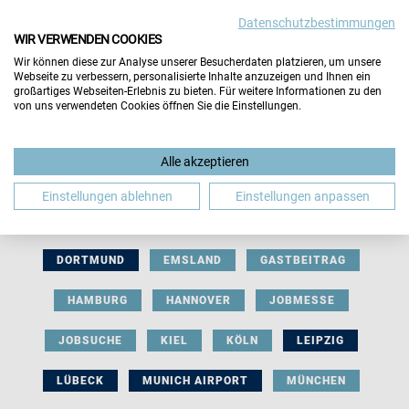
Datenschutzbestimmungen
WIR VERWENDEN COOKIES
Wir können diese zur Analyse unserer Besucherdaten platzieren, um unsere
Webseite zu verbessern, personalisierte Inhalte anzuzeigen und Ihnen ein
großartiges Webseiten-Erlebnis zu bieten. Für weitere Informationen zu den
von uns verwendeten Cookies öffnen Sie die Einstellungen.
AUSSTELLERBEITRAG
BERLIN
Alle akzeptieren
BERUFLICHE ORIENTIERUNG
BEWERBUNG
Einstellungen ablehnen
Einstellungen anpassen
BIELEFELD
BRAUNSCHWEIG
BREMEN
DORTMUND
EMSLAND
GASTBEITRAG
HAMBURG
HANNOVER
JOBMESSE
JOBSUCHE
KIEL
KÖLN
LEIPZIG
LÜBECK
MUNICH AIRPORT
MÜNCHEN