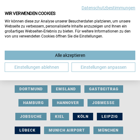
Datenschutzbestimmungen
WIR VERWENDEN COOKIES
Wir können diese zur Analyse unserer Besucherdaten platzieren, um unsere
Webseite zu verbessern, personalisierte Inhalte anzuzeigen und Ihnen ein
großartiges Webseiten-Erlebnis zu bieten. Für weitere Informationen zu den
von uns verwendeten Cookies öffnen Sie die Einstellungen.
AUSSTELLERBEITRAG
BERLIN
Alle akzeptieren
BERUFLICHE ORIENTIERUNG
BEWERBUNG
Einstellungen ablehnen
Einstellungen anpassen
BIELEFELD
BRAUNSCHWEIG
BREMEN
DORTMUND
EMSLAND
GASTBEITRAG
HAMBURG
HANNOVER
JOBMESSE
JOBSUCHE
KIEL
KÖLN
LEIPZIG
LÜBECK
MUNICH AIRPORT
MÜNCHEN