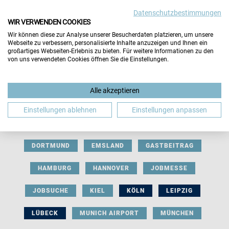
Datenschutzbestimmungen
WIR VERWENDEN COOKIES
Wir können diese zur Analyse unserer Besucherdaten platzieren, um unsere
Webseite zu verbessern, personalisierte Inhalte anzuzeigen und Ihnen ein
großartiges Webseiten-Erlebnis zu bieten. Für weitere Informationen zu den
von uns verwendeten Cookies öffnen Sie die Einstellungen.
AUSSTELLERBEITRAG
BERLIN
Alle akzeptieren
BERUFLICHE ORIENTIERUNG
BEWERBUNG
Einstellungen ablehnen
Einstellungen anpassen
BIELEFELD
BRAUNSCHWEIG
BREMEN
DORTMUND
EMSLAND
GASTBEITRAG
HAMBURG
HANNOVER
JOBMESSE
JOBSUCHE
KIEL
KÖLN
LEIPZIG
LÜBECK
MUNICH AIRPORT
MÜNCHEN