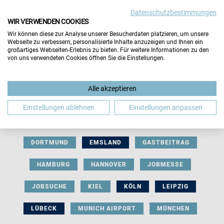
Datenschutzbestimmungen
WIR VERWENDEN COOKIES
Wir können diese zur Analyse unserer Besucherdaten platzieren, um unsere
Webseite zu verbessern, personalisierte Inhalte anzuzeigen und Ihnen ein
großartiges Webseiten-Erlebnis zu bieten. Für weitere Informationen zu den
von uns verwendeten Cookies öffnen Sie die Einstellungen.
AUSSTELLERBEITRAG
BERLIN
Alle akzeptieren
BERUFLICHE ORIENTIERUNG
BEWERBUNG
Einstellungen ablehnen
Einstellungen anpassen
BIELEFELD
BRAUNSCHWEIG
BREMEN
DORTMUND
EMSLAND
GASTBEITRAG
HAMBURG
HANNOVER
JOBMESSE
JOBSUCHE
KIEL
KÖLN
LEIPZIG
LÜBECK
MUNICH AIRPORT
MÜNCHEN