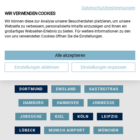
Datenschutzbestimmungen
WIR VERWENDEN COOKIES
Wir können diese zur Analyse unserer Besucherdaten platzieren, um unsere
Webseite zu verbessern, personalisierte Inhalte anzuzeigen und Ihnen ein
großartiges Webseiten-Erlebnis zu bieten. Für weitere Informationen zu den
von uns verwendeten Cookies öffnen Sie die Einstellungen.
AUSSTELLERBEITRAG
BERLIN
Alle akzeptieren
BERUFLICHE ORIENTIERUNG
BEWERBUNG
Einstellungen ablehnen
Einstellungen anpassen
BIELEFELD
BRAUNSCHWEIG
BREMEN
DORTMUND
EMSLAND
GASTBEITRAG
HAMBURG
HANNOVER
JOBMESSE
JOBSUCHE
KIEL
KÖLN
LEIPZIG
LÜBECK
MUNICH AIRPORT
MÜNCHEN