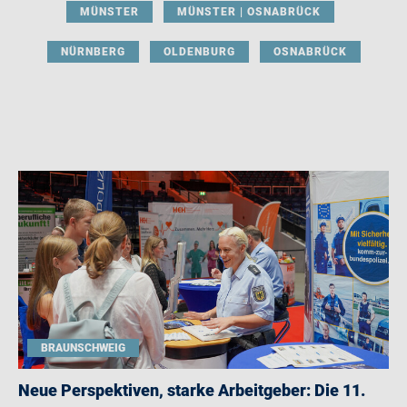
MÜNSTER
MÜNSTER | OSNABRÜCK
NÜRNBERG
OLDENBURG
OSNABRÜCK
BRAUNSCHWEIG
Neue Perspektiven, starke Arbeitgeber: Die 11.