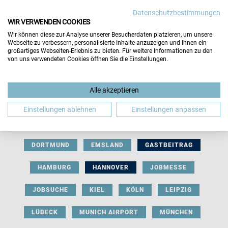
Datenschutzbestimmungen
WIR VERWENDEN COOKIES
Wir können diese zur Analyse unserer Besucherdaten platzieren, um unsere
Webseite zu verbessern, personalisierte Inhalte anzuzeigen und Ihnen ein
großartiges Webseiten-Erlebnis zu bieten. Für weitere Informationen zu den
von uns verwendeten Cookies öffnen Sie die Einstellungen.
AUSSTELLERBEITRAG
BERLIN
Alle akzeptieren
BERUFLICHE ORIENTIERUNG
BEWERBUNG
Einstellungen ablehnen
Einstellungen anpassen
BIELEFELD
BRAUNSCHWEIG
BREMEN
DORTMUND
EMSLAND
GASTBEITRAG
HAMBURG
HANNOVER
JOBMESSE
JOBSUCHE
KIEL
KÖLN
LEIPZIG
LÜBECK
MUNICH AIRPORT
MÜNCHEN