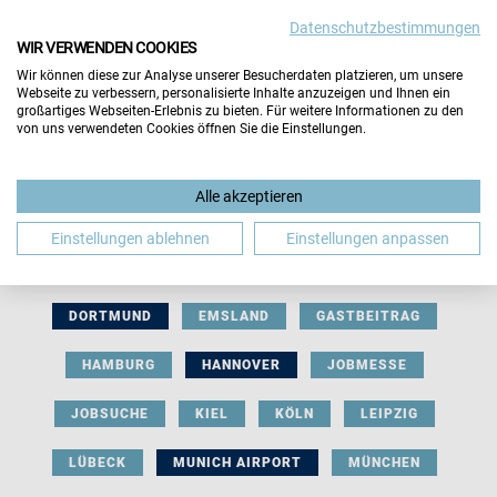
Datenschutzbestimmungen
WIR VERWENDEN COOKIES
Wir können diese zur Analyse unserer Besucherdaten platzieren, um unsere
Webseite zu verbessern, personalisierte Inhalte anzuzeigen und Ihnen ein
großartiges Webseiten-Erlebnis zu bieten. Für weitere Informationen zu den
von uns verwendeten Cookies öffnen Sie die Einstellungen.
AUSSTELLERBEITRAG
BERLIN
Alle akzeptieren
BERUFLICHE ORIENTIERUNG
BEWERBUNG
Einstellungen ablehnen
Einstellungen anpassen
BIELEFELD
BRAUNSCHWEIG
BREMEN
DORTMUND
EMSLAND
GASTBEITRAG
HAMBURG
HANNOVER
JOBMESSE
JOBSUCHE
KIEL
KÖLN
LEIPZIG
LÜBECK
MUNICH AIRPORT
MÜNCHEN